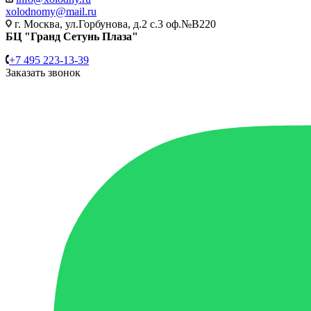
xolodnomy@mail.ru
г. Москва, ул.Горбунова, д.2 с.3 оф.№В220
БЦ "Гранд Сетунь Плаза"
+7 495 223-13-39
Заказать звонок