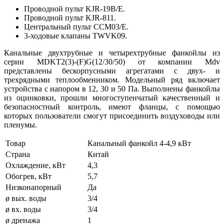
Проводной пульт KJR-19B/E.
Проводной пульт KJR-811.
Центральный пульт CCM03/E.
3-ходовые клапаны TWVK09.
Канальные двухтрубные и четырехтрубные фанкойлы из
серии MDKT2(3)-(F)G(12/30/50) от компании Mdv
представлены бескорпусными агрегатами с двух- и
трехрядными теплообменником. Модельный ряд включает
устройства с напором в 12, 30 и 50 Па. Выполнены фанкойлы
из оцинковки, прошли многоступенчатый качественный и
безопасностный контроль, имеют фланцы, с помощью
которых пользователи смогут присоединить воздуховоды или
пленумы.
Товар
Канальный фанкойл 4-4,9 кВт
Страна
Китай
Охлаждение, кВт
4,3
Обогрев, кВт
5,7
Низконапорный
Да
ø вых. воды
3/4
ø вх. воды
3/4
ø дренажа
1