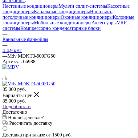
Фанкойлы
Настенные кондиционеры
Мульти сплит-системы
Кассетные
кондиционеры
Канальные кондиционеры
Напольно-
потолочные кондиционеры
Оконные кондиционеры
Колонные
кондиционеры
Мобильные кондиционеры
Аксессуары
VRF
системы
Компрессорно-конденсаторные блоки
—
Канальные фанкойлы
—
4-4,9 кВт
—
Mdv MDKT3-500FG50
Артикул:
66988
85 000
руб.
Варианты цен
85 000
руб.
Подробности
Достаточно
Нашли дешевле?
Рассчитать доставку
Доставка при заказе от 1500 руб.