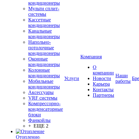
кондиционеры
Мульти сплит-
системы
Кассетные
кондиционеры
Канальные
кондиционеры
Напольно-
потолочные
кондиционеры
Компания
Оконные
кондиционеры
О
Колонные
компании
кондиционеры
Наши
Услуги
Новости
Бр
Мобильные
работы
Карьера
кондиционеры
Контакты
Аксессуары
Партнеры
VRF системы
Компрессорно-
конденсаторные
блоки
Фанкойлы
+ ЕЩЕ 2
Отопление