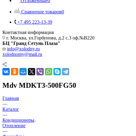
Отложенные
0
Сравнение товаров
0
+7 495 223-13-39
Контактная информация
г. Москва, ул.Горбунова, д.2 с.3 оф.№В220
БЦ "Гранд Сетунь Плаза"
info@xolodny.ru
xolodnomy@mail.ru
Mdv MDKT3-500FG50
Главная
—
Каталог
—
Кондиционеры
Отопление
—