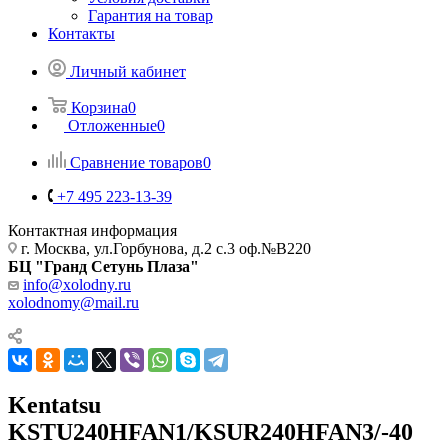
Гарантия на товар
Контакты
Личный кабинет
Корзина
0
Отложенные
0
Сравнение товаров
0
+7 495 223-13-39
Контактная информация
г. Москва, ул.Горбунова, д.2 с.3 оф.№В220
БЦ "Гранд Сетунь Плаза"
info@xolodny.ru
xolodnomy@mail.ru
Kentatsu
KSTU240HFAN1/KSUR240HFAN3/-40