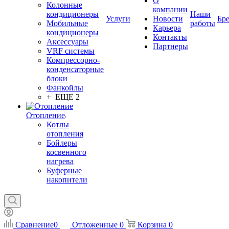
О
Колонные
компании
кондиционеры
Наши
Услуги
Новости
Бр
Мобильные
работы
Карьера
кондиционеры
Контакты
Аксессуары
Партнеры
VRF системы
Компрессорно-
конденсаторные
блоки
Фанкойлы
+ ЕЩЕ 2
Отопление
Котлы
отопления
Бойлеры
косвенного
нагрева
Буферные
накопители
Сравнение
0
Отложенные
0
Корзина
0