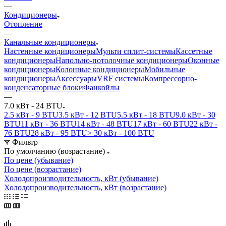
—
Кондиционеры
Отопление
—
Канальные кондиционеры
Настенные кондиционеры
Мульти сплит-системы
Кассетные
кондиционеры
Напольно-потолочные кондиционеры
Оконные
кондиционеры
Колонные кондиционеры
Мобильные
кондиционеры
Аксессуары
VRF системы
Компрессорно-
конденсаторные блоки
Фанкойлы
—
7.0 кВт - 24 BTU
2.5 кВт - 9 BTU
3.5 кВт - 12 BTU
5.5 кВт - 18 BTU
9.0 кВт - 30
BTU
11 кВт - 36 BTU
14 кВт - 48 BTU
17 кВт - 60 BTU
22 кВт -
76 BTU
28 кВт - 95 BTU
> 30 кВт - 100 BTU
Фильтр
По умолчанию (возрастание)
По цене (убывание)
По цене (возрастание)
Холодопроизводительность, кВт (убывание)
Холодопроизводительность, кВт (возрастание)