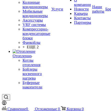
О
Колонные
компании
кондиционеры
Наши
Услуги
Новости
Бр
Мобильные
работы
Карьера
кондиционеры
Контакты
Аксессуары
Партнеры
VRF системы
Компрессорно-
конденсаторные
блоки
Фанкойлы
+ ЕЩЕ 2
Отопление
Котлы
отопления
Бойлеры
косвенного
нагрева
Буферные
накопители
Сравнение
0
Отложенные
0
Корзина
0