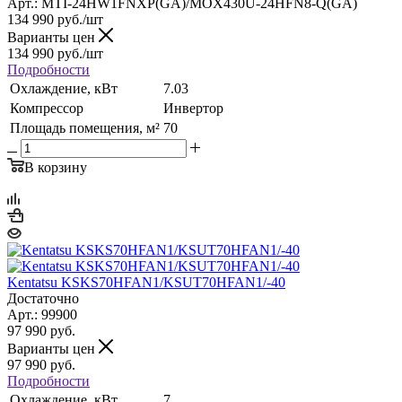
Арт.: MTI-24HW1FNXP(GA)/MOX430U-24HFN8-Q(GA)
134 990
руб.
/шт
Варианты цен
134 990
руб.
/шт
Подробности
Охлаждение, кВт
7.03
Компрессор
Инвертор
Площадь помещения, м²
70
В корзину
Kentatsu KSKS70HFAN1/KSUT70HFAN1/-40
Достаточно
Арт.: 99900
97 990
руб.
Варианты цен
97 990
руб.
Подробности
Охлаждение, кВт
7