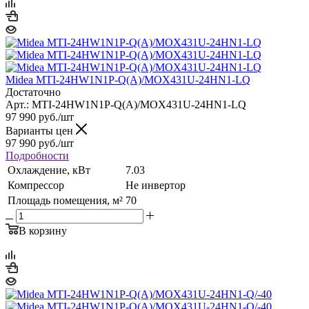
Midea MTI-24HW1N1P-Q(A)/MOX431U-24HN1-LQ
Достаточно
Арт.: MTI-24HW1N1P-Q(A)/MOX431U-24HN1-LQ
97 990
руб.
/шт
Варианты цен
97 990
руб.
/шт
Подробности
Охлаждение, кВт
7.03
Компрессор
Не инвертор
Площадь помещения, м²
70
В корзину