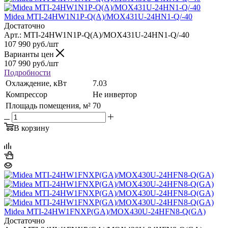
Midea MTI-24HW1N1P-Q(A)/MOX431U-24HN1-Q/-40
Достаточно
Арт.: MTI-24HW1N1P-Q(A)/MOX431U-24HN1-Q/-40
107 990
руб.
/шт
Варианты цен
107 990
руб.
/шт
Подробности
Охлаждение, кВт
7.03
Компрессор
Не инвертор
Площадь помещения, м²
70
В корзину
Midea MTI-24HW1FNXP(GA)/MOX430U-24HFN8-Q(GA)
Достаточно