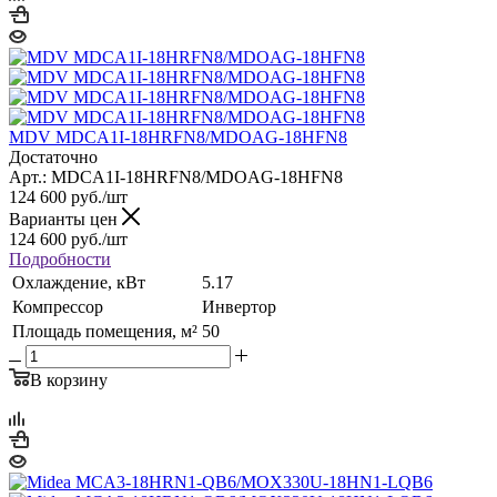
MDV MDCA1I-18HRFN8/MDOAG-18HFN8
Достаточно
Арт.: MDCA1I-18HRFN8/MDOAG-18HFN8
124 600
руб.
/шт
Варианты цен
124 600
руб.
/шт
Подробности
Охлаждение, кВт
5.17
Компрессор
Инвертор
Площадь помещения, м²
50
В корзину