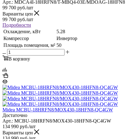
Арт.: MDCA4I-18HRFN8/T-MBQ4-03E/MDOAG-18HFN8
99 700
руб.
/шт
Варианты цен
99 700
руб.
/шт
Подробности
Охлаждение, кВт
5.28
Компрессор
Инвертор
Площадь помещения, м²
50
В корзину
Midea MCBU-18HRFN8/MOX430-18HFN8-QC4GW
Достаточно
Арт.: MCBU-18HRFN8/MOX430-18HFN8-QC4GW
134 990
руб.
/шт
Варианты цен
134 990
руб.
/шт