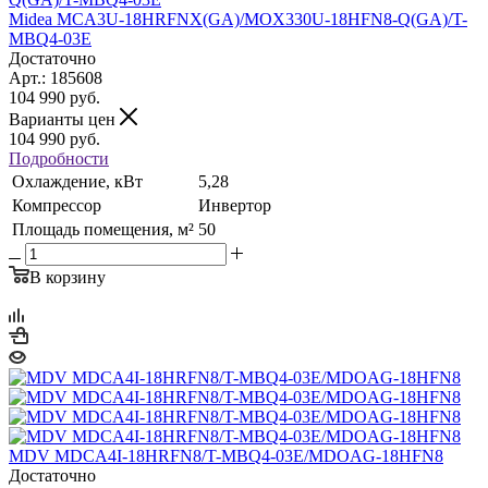
Midea MCA3U-18HRFNX(GA)/MOX330U-18HFN8-Q(GA)/T-
MBQ4-03E
Достаточно
Арт.: 185608
104 990
руб.
Варианты цен
104 990
руб.
Подробности
Охлаждение, кВт
5,28
Компрессор
Инвертор
Площадь помещения, м²
50
В корзину
MDV MDCA4I-18HRFN8/T-MBQ4-03E/MDOAG-18HFN8
Достаточно