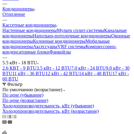
—
Кондиционеры
Отопление
—
Кассетные кондиционеры
Настенные кондиционеры
Мульти сплит-системы
Канальные
кондиционеры
Напольно-потолочные кондиционеры
Оконные
кондиционеры
Колонные кондиционеры
Мобильные
кондиционеры
Аксессуары
VRF системы
Компрессорно-
конденсаторные блоки
Фанкойлы
—
5.5 кВт - 18 BTU
2.6 КВТ - 9 BTU
3.5 кВт - 12 BTU
7.0 кВт - 24 BTU
9.0 кВт - 30
BTU
11 кВт - 36 BTU
12 кВт - 42 BTU
14 кВт - 48 BTU
17 кВт -
60 BTU
Фильтр
По умолчанию (возрастание)
По цене (убывание)
По цене (возрастание)
Холодопроизводительность, кВт (убывание)
Холодопроизводительность, кВт (возрастание)