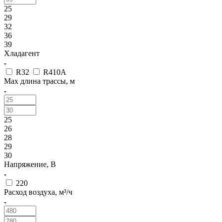
25
29
32
36
39
Хладагент
R32
R410A
Max длина трассы, м
25
26
28
29
30
Напряжение, В
220
Расход воздуха, м³/ч