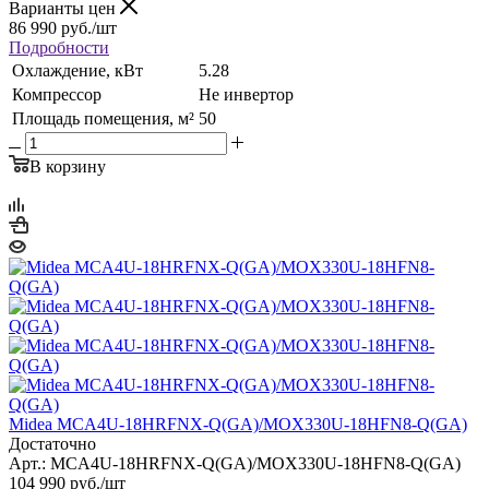
Варианты цен
86 990
руб.
/шт
Подробности
Охлаждение, кВт
5.28
Компрессор
Не инвертор
Площадь помещения, м²
50
В корзину
Midea MCA4U-18HRFNX-Q(GA)/MOX330U-18HFN8-Q(GA)
Достаточно
Арт.: MCA4U-18HRFNX-Q(GA)/MOX330U-18HFN8-Q(GA)
104 990
руб.
/шт