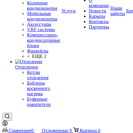
О
Колонные
компании
кондиционеры
Наши
Услуги
Новости
Бр
Мобильные
работы
Карьера
кондиционеры
Контакты
Аксессуары
Партнеры
VRF системы
Компрессорно-
конденсаторные
блоки
Фанкойлы
+ ЕЩЕ 2
Отопление
Котлы
отопления
Бойлеры
косвенного
нагрева
Буферные
накопители
Сравнение
0
Отложенные
0
Корзина
0