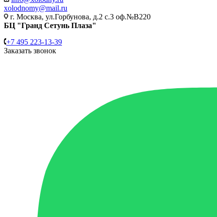
xolodnomy@mail.ru
г. Москва, ул.Горбунова, д.2 с.3 оф.№В220
БЦ "Гранд Сетунь Плаза"
+7 495 223-13-39
Заказать звонок