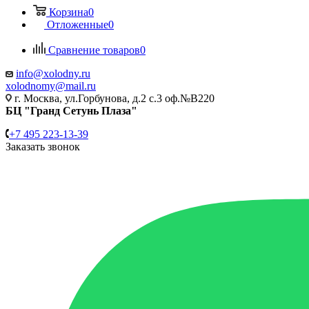
Корзина
0
Отложенные
0
Сравнение товаров
0
info@xolodny.ru
xolodnomy@mail.ru
г. Москва, ул.Горбунова, д.2 с.3 оф.№В220
БЦ "Гранд Сетунь Плаза"
+7 495 223-13-39
Заказать звонок