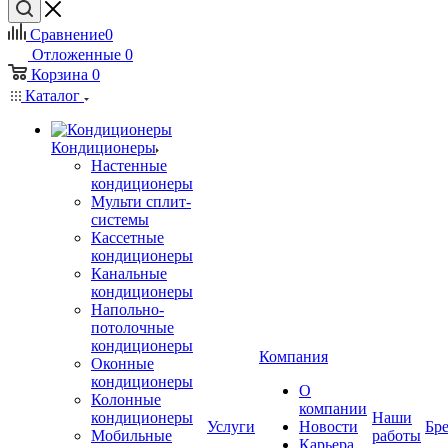
Сравнение
0
Отложенные
0
Корзина
0
Каталог
Кондиционеры
Настенные
кондиционеры
Мульти сплит-
системы
Кассетные
кондиционеры
Канальные
кондиционеры
Напольно-
потолочные
кондиционеры
Компания
Оконные
кондиционеры
О
Колонные
компании
кондиционеры
Наши
Услуги
Новости
Бр
Мобильные
работы
Карьера