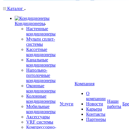
Каталог
Кондиционеры
Настенные
кондиционеры
Мульти сплит-
системы
Кассетные
кондиционеры
Канальные
кондиционеры
Напольно-
потолочные
кондиционеры
Компания
Оконные
кондиционеры
О
Колонные
компании
кондиционеры
Наши
Услуги
Новости
Бр
Мобильные
работы
Карьера
кондиционеры
Контакты
Аксессуары
Партнеры
VRF системы
Компрессорно-