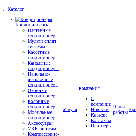
Каталог
Кондиционеры
Настенные
кондиционеры
Мульти сплит-
системы
Кассетные
кондиционеры
Канальные
кондиционеры
Напольно-
потолочные
кондиционеры
Компания
Оконные
кондиционеры
О
Колонные
компании
кондиционеры
Наши
Услуги
Новости
Бр
Мобильные
работы
Карьера
кондиционеры
Контакты
Аксессуары
Партнеры
VRF системы
Компрессорно-