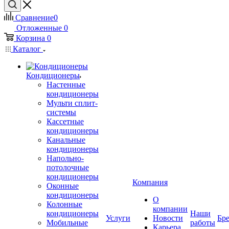
Сравнение
0
Отложенные
0
Корзина
0
Каталог
Кондиционеры
Настенные
кондиционеры
Мульти сплит-
системы
Кассетные
кондиционеры
Канальные
кондиционеры
Напольно-
потолочные
кондиционеры
Компания
Оконные
кондиционеры
О
Колонные
компании
кондиционеры
Наши
Услуги
Новости
Бр
Мобильные
работы
Карьера