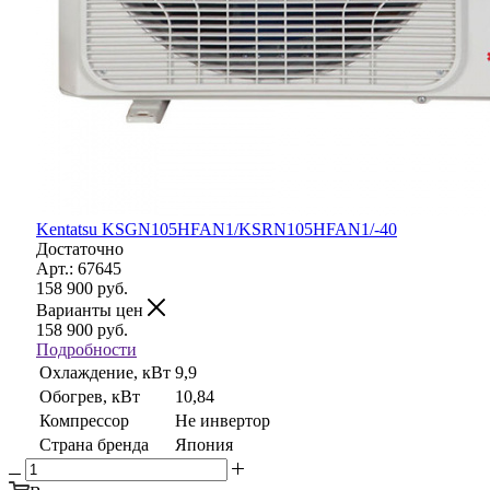
Kentatsu KSGN105HFAN1/KSRN105HFAN1/-40
Достаточно
Арт.: 67645
158 900
руб.
Варианты цен
158 900
руб.
Подробности
Охлаждение, кВт
9,9
Обогрев, кВт
10,84
Компрессор
Не инвертор
Страна бренда
Япония