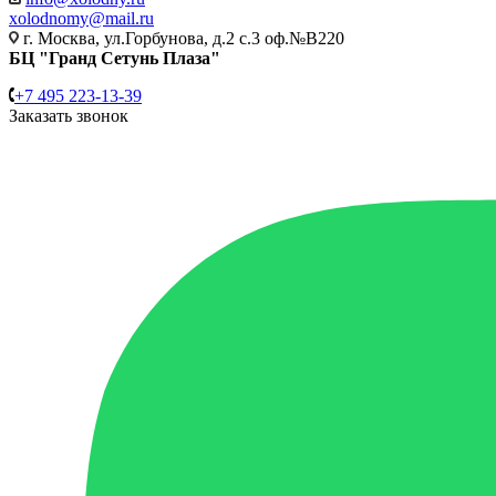
xolodnomy@mail.ru
г. Москва, ул.Горбунова, д.2 с.3 оф.№В220
БЦ "Гранд Сетунь Плаза"
+7 495 223-13-39
Заказать звонок