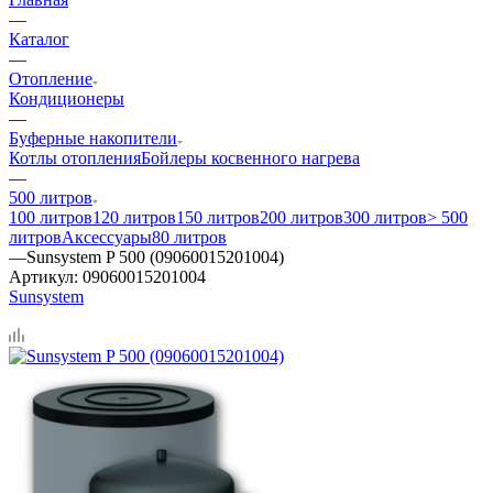
—
Каталог
—
Отопление
Кондиционеры
—
Буферные накопители
Котлы отопления
Бойлеры косвенного нагрева
—
500 литров
100 литров
120 литров
150 литров
200 литров
300 литров
> 500
литров
Аксессуары
80 литров
—
Sunsystem P 500 (09060015201004)
Артикул:
09060015201004
Sunsystem