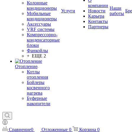
О
Колонные
компании
кондиционеры
Наши
Услуги
Новости
Бр
Мобильные
работы
Карьера
кондиционеры
Контакты
Аксессуары
Партнеры
VRF системы
Компрессорно-
конденсаторные
блоки
Фанкойлы
+ ЕЩЕ 2
Отопление
Котлы
отопления
Бойлеры
косвенного
нагрева
Буферные
накопители
Сравнение
0
Отложенные
0
Корзина
0