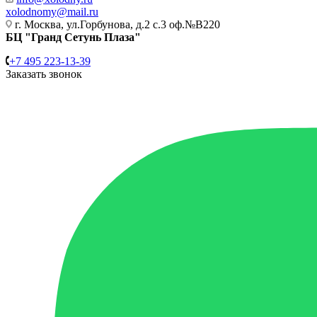
xolodnomy@mail.ru
г. Москва, ул.Горбунова, д.2 с.3 оф.№В220
БЦ "Гранд Сетунь Плаза"
+7 495 223-13-39
Заказать звонок