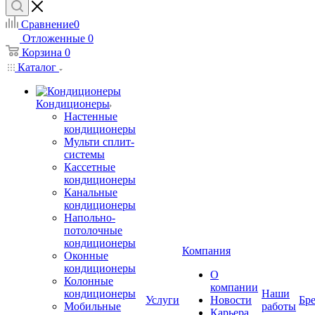
Сравнение
0
Отложенные
0
Корзина
0
Каталог
Кондиционеры
Настенные
кондиционеры
Мульти сплит-
системы
Кассетные
кондиционеры
Канальные
кондиционеры
Напольно-
потолочные
кондиционеры
Компания
Оконные
кондиционеры
О
Колонные
компании
кондиционеры
Наши
Услуги
Новости
Бр
Мобильные
работы
Карьера