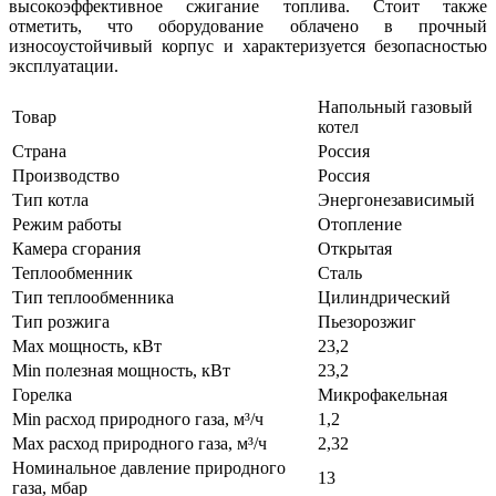
высокоэффективное сжигание топлива. Стоит также
отметить, что оборудование облачено в прочный
износоустойчивый корпус и характеризуется безопасностью
эксплуатации.
Напольный газовый
Товар
котел
Страна
Россия
Производство
Россия
Тип котла
Энергонезависимый
Режим работы
Отопление
Камера сгорания
Открытая
Теплообменник
Сталь
Тип теплообменника
Цилиндрический
Тип розжига
Пьезорозжиг
Max мощность, кВт
23,2
Min полезная мощность, кВт
23,2
Горелка
Микрофакельная
Min расход природного газа, м³/ч
1,2
Max расход природного газа, м³/ч
2,32
Номинальное давление природного
13
газа, мбар