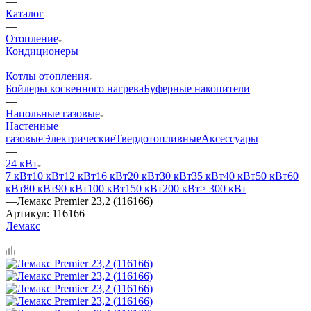
—
Каталог
—
Отопление
Кондиционеры
—
Котлы отопления
Бойлеры косвенного нагрева
Буферные накопители
—
Напольные газовые
Настенные
газовые
Электрические
Твердотопливные
Аксессуары
—
24 кВт
7 кВт
10 кВт
12 кВт
16 кВт
20 кВт
30 кВт
35 кВт
40 кВт
50 кВт
60
кВт
80 кВт
90 кВт
100 кВт
150 кВт
200 кВт
> 300 кВт
—
Лемакс Premier 23,2 (116166)
Артикул:
116166
Лемакс