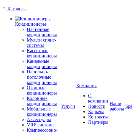
Каталог
Кондиционеры
Настенные
кондиционеры
Мульти сплит-
системы
Кассетные
кондиционеры
Канальные
кондиционеры
Напольно-
потолочные
кондиционеры
Компания
Оконные
кондиционеры
О
Колонные
компании
кондиционеры
Наши
Услуги
Новости
Бр
Мобильные
работы
Карьера
кондиционеры
Контакты
Аксессуары
Партнеры
VRF системы
Компрессорно-