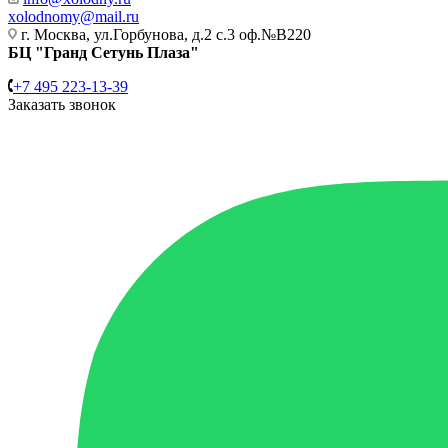
xolodnomy@mail.ru
г. Москва, ул.Горбунова, д.2 с.3 оф.№В220
БЦ "Гранд Сетунь Плаза"
+7 495 223-13-39
Заказать звонок