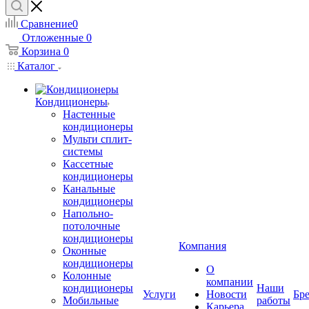
Сравнение
0
Отложенные
0
Корзина
0
Каталог
Кондиционеры
Настенные
кондиционеры
Мульти сплит-
системы
Кассетные
кондиционеры
Канальные
кондиционеры
Напольно-
потолочные
кондиционеры
Компания
Оконные
кондиционеры
О
Колонные
компании
кондиционеры
Наши
Услуги
Новости
Бр
Мобильные
работы
Карьера