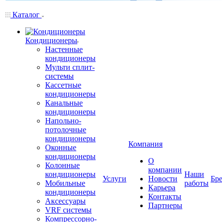
Каталог
Кондиционеры
Настенные
кондиционеры
Мульти сплит-
системы
Кассетные
кондиционеры
Канальные
кондиционеры
Напольно-
потолочные
кондиционеры
Компания
Оконные
кондиционеры
О
Колонные
компании
кондиционеры
Наши
Услуги
Новости
Бр
Мобильные
работы
Карьера
кондиционеры
Контакты
Аксессуары
Партнеры
VRF системы
Компрессорно-