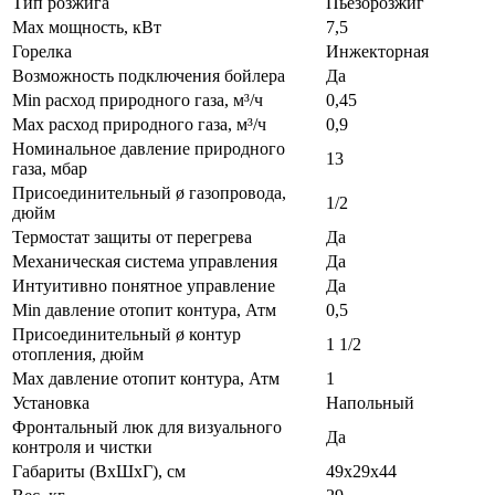
Тип розжига
Пьезорозжиг
Max мощность, кВт
7,5
Горелка
Инжекторная
Возможность подключения бойлера
Да
Min расход природного газа, м³/ч
0,45
Max расход природного газа, м³/ч
0,9
Номинальное давление природного
13
газа, мбар
Присоединительный ø газопровода,
1/2
дюйм
Термостат защиты от перегрева
Да
Механическая система управления
Да
Интуитивно понятное управление
Да
Min давление отопит контура, Атм
0,5
Присоединительный ø контур
1 1/2
отопления, дюйм
Max давление отопит контура, Атм
1
Установка
Напольный
Фронтальный люк для визуального
Да
контроля и чистки
Габариты (ВхШхГ), см
49х29х44