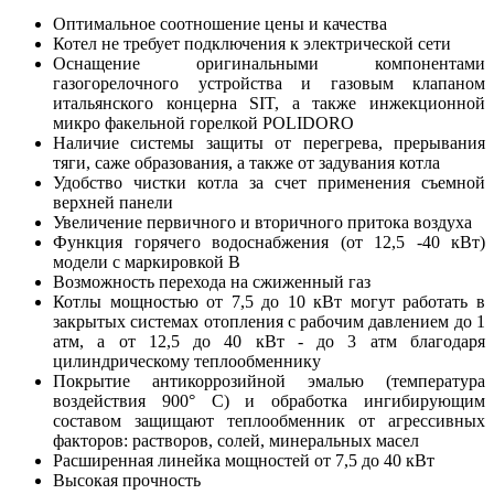
Оптимальное соотношение цены и качества
Котел не требует подключения к электрической сети
Оснащение оригинальными компонентами
газогорелочного устройства и газовым клапаном
итальянского концерна SIT, а также инжекционной
микро факельной горелкой POLIDORO
Наличие системы защиты от перегрева, прерывания
тяги, саже образования, а также от задувания котла
Удобство чистки котла за счет применения съемной
верхней панели
Увеличение первичного и вторичного притока воздуха
Функция горячего водоснабжения (от 12,5 -40 кВт)
модели с маркировкой В
Возможность перехода на сжиженный газ
Котлы мощностью от 7,5 до 10 кВт могут работать в
закрытых системах отопления с рабочим давлением до 1
атм, а от 12,5 до 40 кВт - до 3 атм благодаря
цилиндрическому теплообменнику
Покрытие антикоррозийной эмалью (температура
воздействия 900° С) и обработка ингибирующим
составом защищают теплообменник от агрессивных
факторов: растворов, солей, минеральных масел
Расширенная линейка мощностей от 7,5 до 40 кВт
Высокая прочность