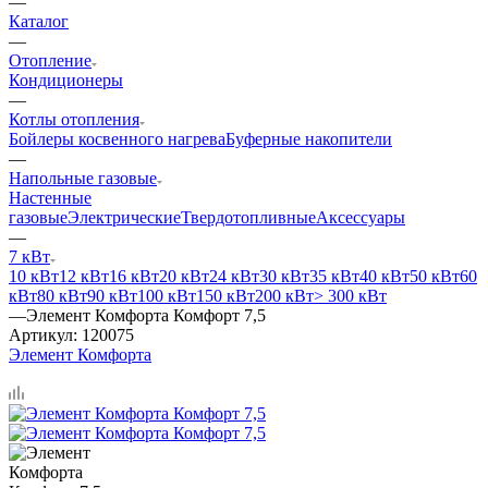
—
Каталог
—
Отопление
Кондиционеры
—
Котлы отопления
Бойлеры косвенного нагрева
Буферные накопители
—
Напольные газовые
Настенные
газовые
Электрические
Твердотопливные
Аксессуары
—
7 кВт
10 кВт
12 кВт
16 кВт
20 кВт
24 кВт
30 кВт
35 кВт
40 кВт
50 кВт
60
кВт
80 кВт
90 кВт
100 кВт
150 кВт
200 кВт
> 300 кВт
—
Элемент Комфорта Комфорт 7,5
Артикул:
120075
Элемент Комфорта