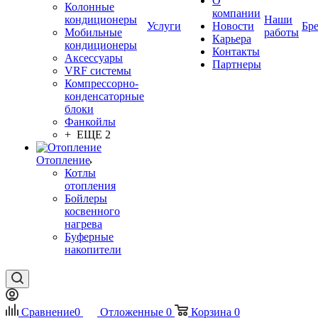
О
Колонные
компании
кондиционеры
Наши
Услуги
Новости
Бр
Мобильные
работы
Карьера
кондиционеры
Контакты
Аксессуары
Партнеры
VRF системы
Компрессорно-
конденсаторные
блоки
Фанкойлы
+ ЕЩЕ 2
Отопление
Котлы
отопления
Бойлеры
косвенного
нагрева
Буферные
накопители
Сравнение
0
Отложенные
0
Корзина
0