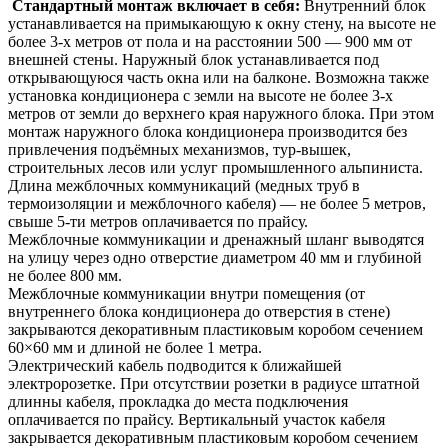
Стандартный монтаж включает в себя:
Внутренний блок
устанавливается на примыкающую к окну стену, на высоте не
более 3-х метров от пола и на расстоянии 500 — 900 мм от
внешней стены. Наружный блок устанавливается под
открывающуюся часть окна или на балконе. Возможна также
установка кондиционера с земли на высоте не более 3-х
метров от земли до верхнего края наружного блока. При этом
монтаж наружного блока кондиционера производится без
привлечения подъёмных механизмов, тур-вышек,
строительных лесов или услуг промышленного альпиниста.
Длина межблочных коммуникаций (медных труб в
термоизоляции и межблочного кабеля) — не более 5 метров,
свыше 5-ти метров оплачивается по прайсу.
Межблочные коммуникации и дренажный шланг выводятся
на улицу через одно отверстие диаметром 40 мм и глубиной
не более 800 мм.
Межблочные коммуникации внутри помещения (от
внутреннего блока кондиционера до отверстия в стене)
закрываются декоративным пластиковым коробом сечением
60×60 мм и длиной не более 1 метра.
Электрический кабель подводится к ближайшей
электророзетке. При отсутствии розетки в радиусе штатной
длинны кабеля, прокладка до места подключения
оплачивается по прайсу. Вертикальный участок кабеля
закрывается декоративным пластиковым коробом сечением