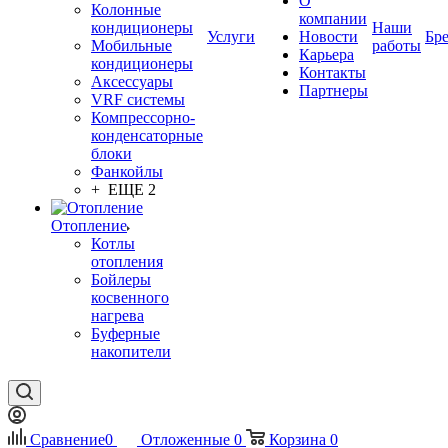
О
Колонные
компании
кондиционеры
Наши
Услуги
Новости
Бр
Мобильные
работы
Карьера
кондиционеры
Контакты
Аксессуары
Партнеры
VRF системы
Компрессорно-
конденсаторные
блоки
Фанкойлы
+ ЕЩЕ 2
Отопление
Котлы
отопления
Бойлеры
косвенного
нагрева
Буферные
накопители
Сравнение
0
Отложенные
0
Корзина
0