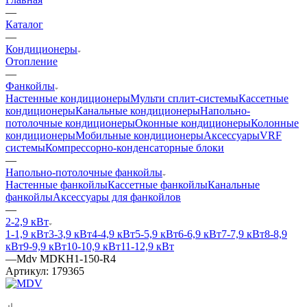
—
Каталог
—
Кондиционеры
Отопление
—
Фанкойлы
Настенные кондиционеры
Мульти сплит-системы
Кассетные
кондиционеры
Канальные кондиционеры
Напольно-
потолочные кондиционеры
Оконные кондиционеры
Колонные
кондиционеры
Мобильные кондиционеры
Аксессуары
VRF
системы
Компрессорно-конденсаторные блоки
—
Напольно-потолочные фанкойлы
Настенные фанкойлы
Кассетные фанкойлы
Канальные
фанкойлы
Аксессуары для фанкойлов
—
2-2,9 кВт
1-1,9 кВт
3-3,9 кВт
4-4,9 кВт
5-5,9 кВт
6-6,9 кВт
7-7,9 кВт
8-8,9
кВт
9-9,9 кВт
10-10,9 кВт
11-12,9 кВт
—
Mdv MDKH1-150-R4
Артикул:
179365