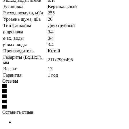
Расход воды, л/мин
6,17
Установка
Вертикальный
Расход воздуха, м³/ч
255
Уровень шума, дБа
26
Тип фанкойла
Двухтрубный
ø дренажа
3/4
ø вх. воды
3/4
ø вых. воды
3/4
Производитель
Китай
Габариты (ВхШхГ),
211х790х495
мм
Вес, кг
17
Гарантия
1 год
Отзывы
Оставить отзыв