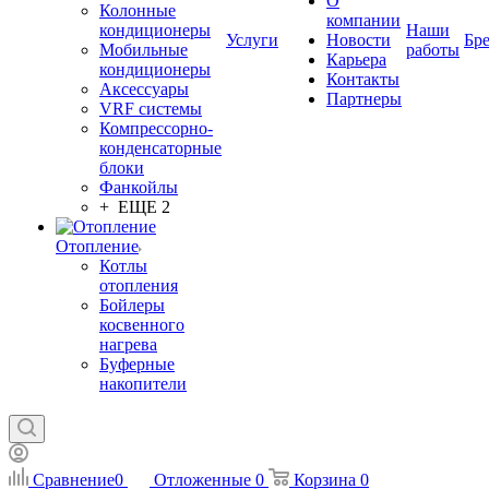
О
Колонные
компании
кондиционеры
Наши
Услуги
Новости
Бр
Мобильные
работы
Карьера
кондиционеры
Контакты
Аксессуары
Партнеры
VRF системы
Компрессорно-
конденсаторные
блоки
Фанкойлы
+ ЕЩЕ 2
Отопление
Котлы
отопления
Бойлеры
косвенного
нагрева
Буферные
накопители
Сравнение
0
Отложенные
0
Корзина
0