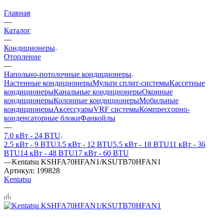
Главная
—
Каталог
—
Кондиционеры
Отопление
—
Напольно-потолочные кондиционеры
Настенные кондиционеры
Мульти сплит-системы
Кассетные
кондиционеры
Канальные кондиционеры
Оконные
кондиционеры
Колонные кондиционеры
Мобильные
кондиционеры
Аксессуары
VRF системы
Компрессорно-
конденсаторные блоки
Фанкойлы
—
7.0 кВт - 24 BTU
2.5 кВт - 9 BTU
3.5 кВт - 12 BTU
5.5 кВт - 18 BTU
11 кВт - 36
BTU
14 кВт - 48 BTU
17 кВт - 60 BTU
—
Kentatsu KSHFA70HFAN1/KSUTB70HFAN1
Артикул:
199828
Kentatsu