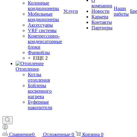
О
Колонные
компании
кондиционеры
Наши
Услуги
Новости
Бр
Мобильные
работы
Карьера
кондиционеры
Контакты
Аксессуары
Партнеры
VRF системы
Компрессорно-
конденсаторные
блоки
Фанкойлы
+ ЕЩЕ 2
Отопление
Котлы
отопления
Бойлеры
косвенного
нагрева
Буферные
накопители
Сравнение
0
Отложенные
0
Корзина
0