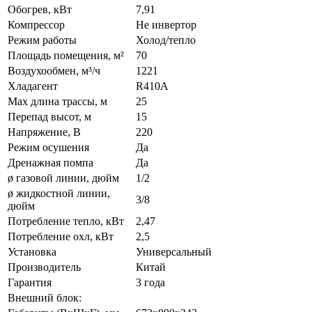
Обогрев, кВт
7,91
Компрессор
Не инвертор
Режим работы
Холод/тепло
Площадь помещения, м²
70
Воздухообмен, м³/ч
1221
Хладагент
R410A
Max длина трассы, м
25
Перепад высот, м
15
Напряжение, В
220
Режим осушения
Да
Дренажная помпа
Да
ø газовой линии, дюйм
1/2
ø жидкостной линии,
3/8
дюйм
Потребление тепло, кВт
2,47
Потребление охл, кВт
2,5
Установка
Универсальный
Производитель
Китай
Гарантия
3 года
Внешний блок: