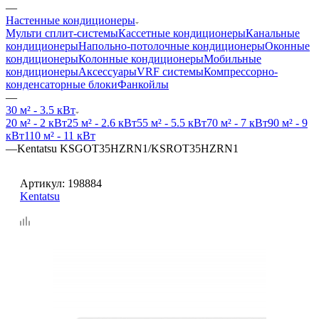
—
Настенные кондиционеры
Мульти сплит-системы
Кассетные кондиционеры
Канальные
кондиционеры
Напольно-потолочные кондиционеры
Оконные
кондиционеры
Колонные кондиционеры
Мобильные
кондиционеры
Аксессуары
VRF системы
Компрессорно-
конденсаторные блоки
Фанкойлы
—
30 м² - 3.5 кВт
20 м² - 2 кВт
25 м² - 2.6 кВт
55 м² - 5.5 кВт
70 м² - 7 кВт
90 м² - 9
кВт
110 м² - 11 кВт
—
Kentatsu KSGOT35HZRN1/KSROT35HZRN1
Артикул:
198884
Kentatsu