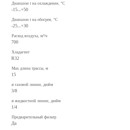
Диапазон t на охлаждение, °С
-15...+50
Диапазон t на обогрев, °С
-25...+30
Расход воздуха, м³/ч
700
Хладагент
R32
Max длина трассы, м
15
ø газовой линии, дюйм
3/8
ø жидкостной линии, дюйм
1/4
Предварительный фильтр
Да