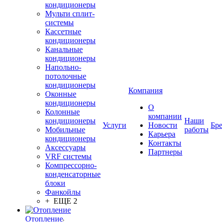
кондиционеры
Мульти сплит-
системы
Кассетные
кондиционеры
Канальные
кондиционеры
Напольно-
потолочные
кондиционеры
Компания
Оконные
кондиционеры
О
Колонные
компании
кондиционеры
Наши
Услуги
Новости
Бр
Мобильные
работы
Карьера
кондиционеры
Контакты
Аксессуары
Партнеры
VRF системы
Компрессорно-
конденсаторные
блоки
Фанкойлы
+ ЕЩЕ 2
Отопление