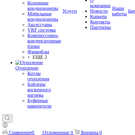
О
Колонные
компании
кондиционеры
Наши
Услуги
Новости
Бр
Мобильные
работы
Карьера
кондиционеры
Контакты
Аксессуары
Партнеры
VRF системы
Компрессорно-
конденсаторные
блоки
Фанкойлы
+ ЕЩЕ 2
Отопление
Котлы
отопления
Бойлеры
косвенного
нагрева
Буферные
накопители
Сравнение
0
Отложенные
0
Корзина
0