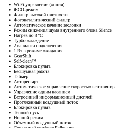
Wi-Fi-управление (опция)
iECO-режим
Фильтр высокой плотности
Фотокаталитический фильтр
Автоматическое качание заслонки
Режим снижения шума внутреннего блока Silence
Нагрев до 8 °С
Турбоохлаждение
2 варианта подключения
1 Вт в режиме ожидания
GearShift
Self-clean™
Блокировка пульта
Бесшумная работа
Таймер
Авторестарт
Автоматическое управление скоростью вентилятора
Управление одним касанием
Встроенный информационный дисплей
Протяженный воздушный поток
Блокировка пульта
Теплый пуск
Ночной режим
Объемный воздушный поток
Локальный комфорт Follow me