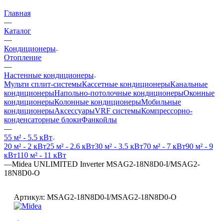
Главная
—
Каталог
—
Кондиционеры
Отопление
—
Настенные кондиционеры
Мульти сплит-системы
Кассетные кондиционеры
Канальные
кондиционеры
Напольно-потолочные кондиционеры
Оконные
кондиционеры
Колонные кондиционеры
Мобильные
кондиционеры
Аксессуары
VRF системы
Компрессорно-
конденсаторные блоки
Фанкойлы
—
55 м² - 5.5 кВт
20 м² - 2 кВт
25 м² - 2.6 кВт
30 м² - 3.5 кВт
70 м² - 7 кВт
90 м² - 9
кВт
110 м² - 11 кВт
—
Midea UNLIMITED Inverter MSAG2-18N8D0-I/MSAG2-
18N8D0-O
Артикул:
MSAG2-18N8D0-I/MSAG2-18N8D0-O