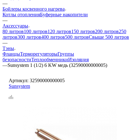
—
Бойлеры косвенного нагрева
Котлы отопления
Буферные накопители
—
Аксессуары
80 литров
100 литров
120 литров
150 литров
200 литров
250
литров
300 литров
400 литров
500 литров
Свыше 500 литров
—
Тэны
Фланцы
Терморегуляторы
Группы
безопасности
Теплообменники
Изоляция
—
Sunsystem 1 (1/2) 6 KW медь (32590000000005)
Артикул:
32590000000005
Sunsystem