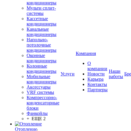
кондиционеры
Мульти сплит-
системы
Кассетные
кондиционеры
Канальные
кондиционеры
Напольно-
потолочные
кондиционеры
Компания
Оконные
кондиционеры
О
Колонные
компании
кондиционеры
Наши
Услуги
Новости
Бр
Мобильные
работы
Карьера
кондиционеры
Контакты
Аксессуары
Партнеры
VRF системы
Компрессорно-
конденсаторные
блоки
Фанкойлы
+ ЕЩЕ 2
Отопление