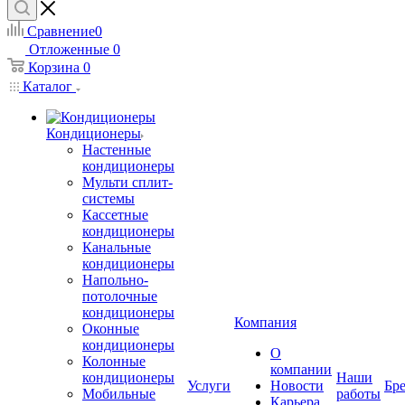
Сравнение
0
Отложенные
0
Корзина
0
Каталог
Кондиционеры
Настенные
кондиционеры
Мульти сплит-
системы
Кассетные
кондиционеры
Канальные
кондиционеры
Напольно-
потолочные
кондиционеры
Компания
Оконные
кондиционеры
О
Колонные
компании
кондиционеры
Наши
Услуги
Новости
Бр
Мобильные
работы
Карьера