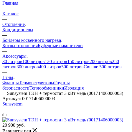
Главная
—
Каталог
—
Отопление
Кондиционеры
—
Бойлеры косвенного нагрева
Котлы отопления
Буферные накопители
—
Аксессуары
80 литров
100 литров
120 литров
150 литров
200 литров
250
литров
300 литров
400 литров
500 литров
Свыше 500 литров
—
Тэны
Фланцы
Терморегуляторы
Группы
безопасности
Теплообменники
Изоляция
—
Sunsystem ТЭН + термостат 3 кВт медь (00171406000003)
Артикул:
00171406000003
Sunsystem
20 900
руб.
Варианты цен