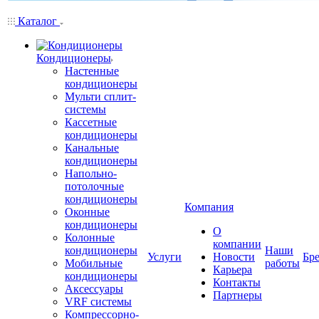
Каталог
Кондиционеры
Настенные
кондиционеры
Мульти сплит-
системы
Кассетные
кондиционеры
Канальные
кондиционеры
Напольно-
потолочные
кондиционеры
Компания
Оконные
кондиционеры
О
Колонные
компании
кондиционеры
Наши
Услуги
Новости
Бр
Мобильные
работы
Карьера
кондиционеры
Контакты
Аксессуары
Партнеры
VRF системы
Компрессорно-